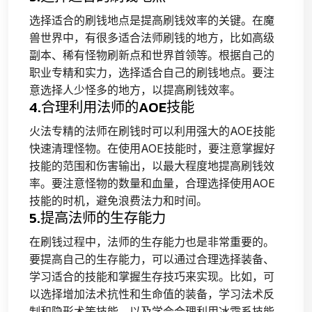
选择适合的刷钱地点是提高刷钱效率的关键。在魔
兽世界中，有很多适合法师刷钱的地方，比如高级
副本、稀有怪物刷新点和世界首领等。根据自己的
职业专精和实力，选择适合自己的刷钱地点。要注
意选择人少怪多的地方，以提高刷钱效率。
4.合理利用法师的AOE技能
火法专精的法师在刷钱时可以利用强大的AOE技能
快速清理怪物。在使用AOE技能时，要注意掌握好
技能的范围和伤害输出，以最大程度地提高刷钱效
率。要注意怪物的数量和血量，合理选择使用AOE
技能的时机，避免浪费法力和时间。
5.提高法师的生存能力
在刷钱过程中，法师的生存能力也是非常重要的。
要提高自己的生存能力，可以通过合理选择装备、
学习适合的技能和掌握生存技巧来实现。比如，可
以选择增加法术抗性和生命值的装备，学习法术反
制和隐形术等技能，以及学会合理利用冰霜系技能