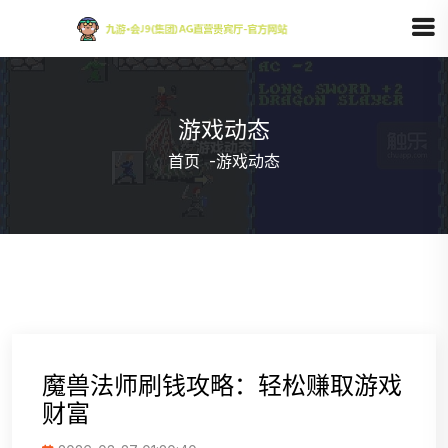
游戏动态
首页
-
游戏动态
魔兽法师刷钱攻略：轻松赚取游戏
财富