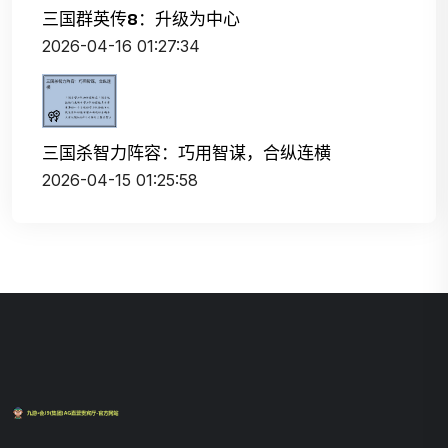
三国群英传8：升级为中心
2026-04-16 01:27:34
三国杀智力阵容：巧用智谋，合纵连横
2026-04-15 01:25:58