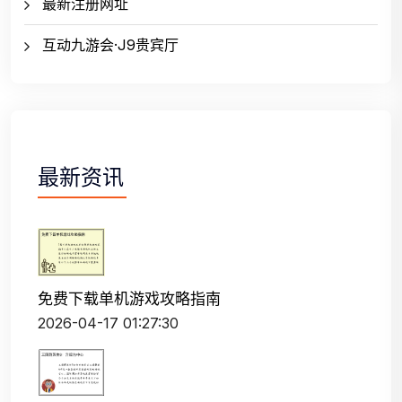
最新注册网址
互动九游会·J9贵宾厅
最新资讯
免费下载单机游戏攻略指南
2026-04-17 01:27:30